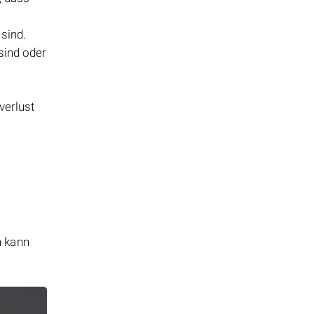
 sind.
sind oder
verlust
n kann