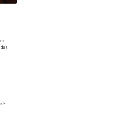
em
 des
rd-