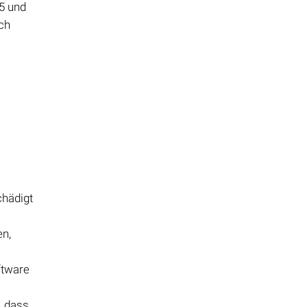
95 und
rch
chädigt
n,
ftware
, dass