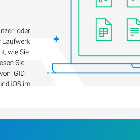
tzer- oder
r Laufwerk
t, wie Sie
Lesen Sie
 von .GID
und iOS im