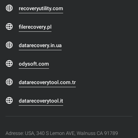
recoveryutility.com
filerecovery.pl
datarecovery.in.ua
odysoft.com
datarecoverytool.com.tr
datarecoverytool.it
Adresse: USA, 340 S Lemon AVE, Walnuss CA 91789