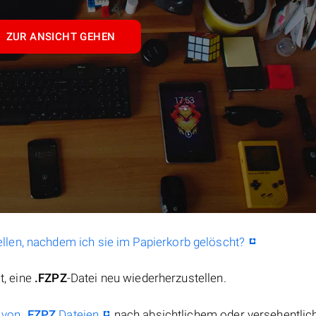
ZUR ANSICHT GEHEN
llen, nachdem ich sie im Papierkorb gelöscht?
t, eine
.FZPZ
-Datei neu wiederherzustellen.
 von
.FZPZ
Dateien
nach absichtlichem oder versehentli