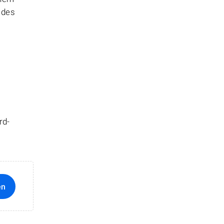
 des
rd-
en