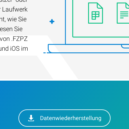
r Laufwerk
t, wie Sie
Lesen Sie
 von .FZPZ
und iOS im
Datenwiederherstellung