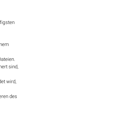
figsten
einem
Dateien.
ert sind,
et wird,
eren des