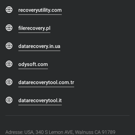
recoveryutility.com
filerecovery.pl
datarecovery.in.ua
odysoft.com
datarecoverytool.com.tr
datarecoverytool.it
Adresse: USA, 340 S Lemon AVE, Walnuss CA 91789