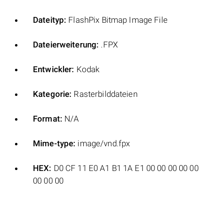
Dateityp:
FlashPix Bitmap Image File
Dateierweiterung:
.FPX
Entwickler:
Kodak
Kategorie:
Rasterbilddateien
Format:
N/A
Mime-type:
image/vnd.fpx
HEX:
D0 CF 11 E0 A1 B1 1A E1 00 00 00 00 00
00 00 00