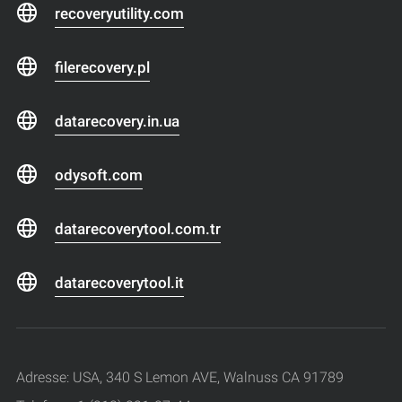
recoveryutility.com
filerecovery.pl
datarecovery.in.ua
odysoft.com
datarecoverytool.com.tr
datarecoverytool.it
Adresse: USA, 340 S Lemon AVE, Walnuss CA 91789