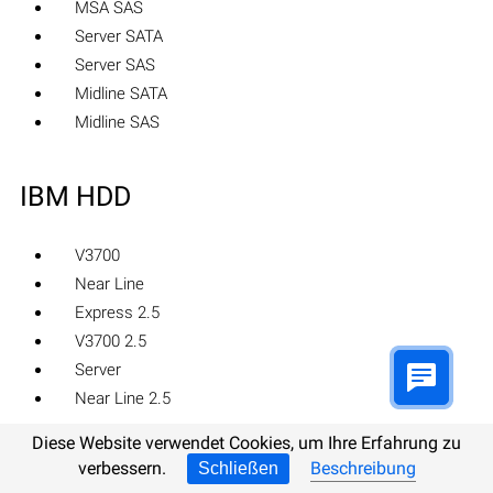
MSA SAS
Server SATA
Server SAS
Midline SATA
Midline SAS
IBM HDD
V3700
Near Line
Express 2.5
V3700 2.5
Server
Near Line 2.5
Diese Website verwendet Cookies, um Ihre Erfahrung zu
LaCie HDD
verbessern.
Beschreibung
Schließen