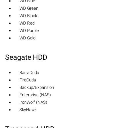
WD Blue
WD Green
WD Black
WD Red
WD Purple
WD Gold
Seagate HDD
BarraCuda
FireCuda
Backup/Expansion
Enterprise (NAS)
IronWolf (NAS)
SkyHawk