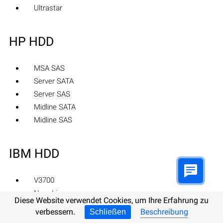
Ultrastar
HP HDD
MSA SAS
Server SATA
Server SAS
Midline SATA
Midline SAS
IBM HDD
V3700
Near Line
Diese Website verwendet Cookies, um Ihre Erfahrung zu
Express 2.5
verbessern.
Beschreibung
Schließen
V3700 2.5