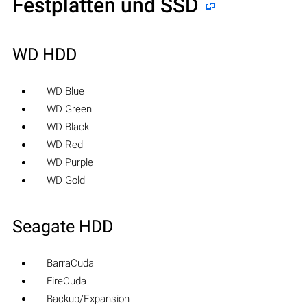
Festplatten und SSD
WD HDD
WD Blue
WD Green
WD Black
WD Red
WD Purple
WD Gold
Seagate HDD
BarraCuda
FireCuda
Backup/Expansion