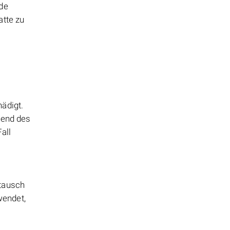
nde
atte zu
ädigt.
rend des
all
stausch
wendet,