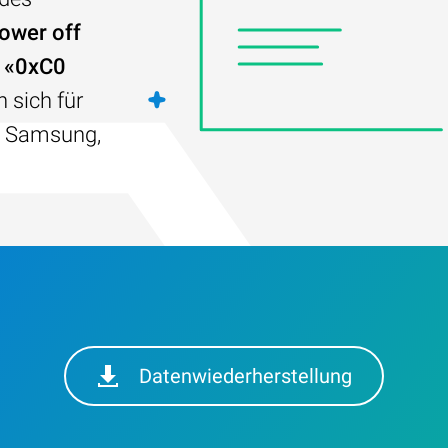
ower off
t
«0xC0
 sich für
D, Samsung,
Datenwiederherstellung