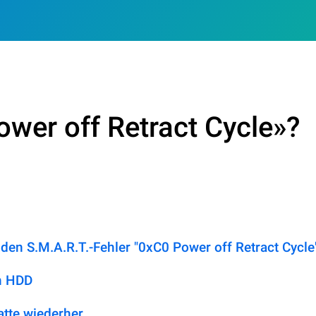
wer off Retract Cycle»?
den S.M.A.R.T.-Fehler "0xC0 Power off Retract Cycle
n HDD
atte wiederher