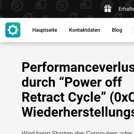
Erhalt
Hauptseite
Kontaktdaten
Blog
Performanceverlus
durch “Power off
Retract Cycle” (0x
Wiederherstellungs
Wird beim Starten des Computers oder