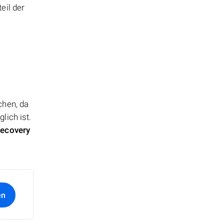
eil der
chen, da
lich ist.
Recovery
en