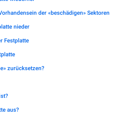
 Vorhandensein der «beschädigen» Sektoren
latte nieder
 Festplatte
platte
le» zurücksetzen?
st?
tte aus?