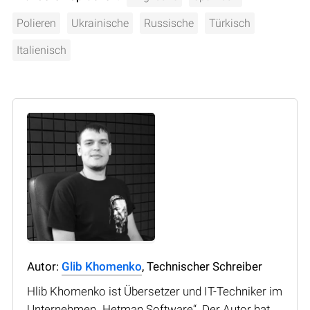
Polieren
Ukrainische
Russische
Türkisch
Italienisch
Autor:
Glib Khomenko
, Technischer Schreiber
Hlib Khomenko ist Übersetzer und IT-Techniker im
Unternehmen „Hetman Software“. Der Autor hat