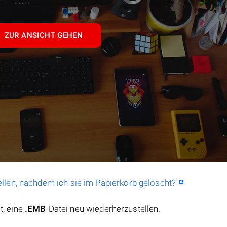
ZUR ANSICHT GEHEN
llen, nachdem ich sie im Papierkorb gelöscht?
t, eine
.EMB
-Datei neu wiederherzustellen.