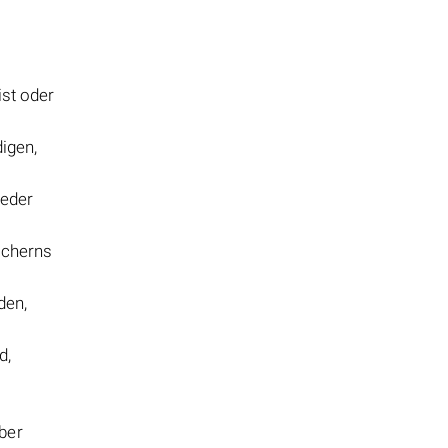
ist oder
igen,
weder
icherns
den,
d,
über