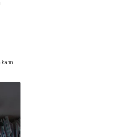
u
n kann