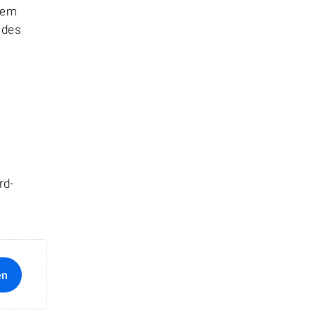
hem
 des
rd-
en