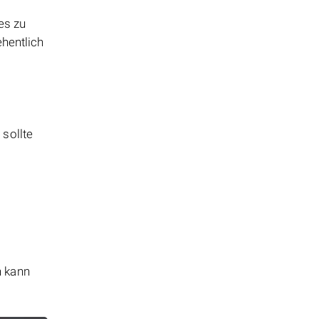
es zu
ehentlich
 sollte
n kann