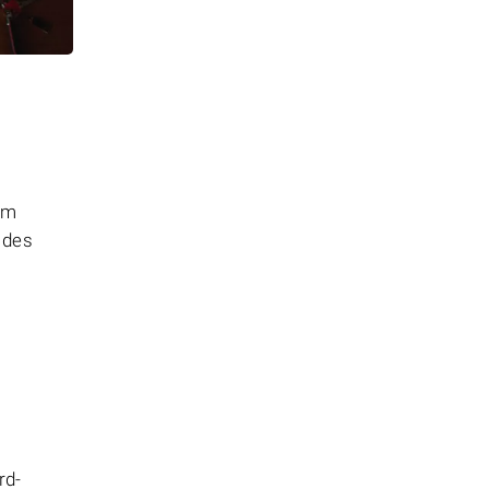
em
 des
rd-