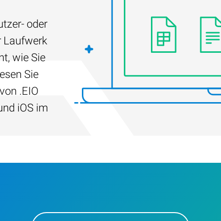
tzer- oder
r Laufwerk
t, wie Sie
Lesen Sie
 von .EIO
und iOS im