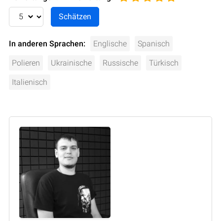
In anderen Sprachen:
Englische
Spanisch
Polieren
Ukrainische
Russische
Türkisch
Italienisch