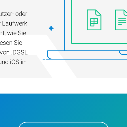
tzer- oder
r Laufwerk
t, wie Sie
Lesen Sie
 von .DGSL
und iOS im