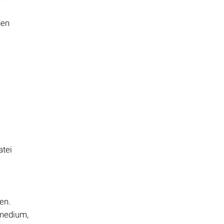
den
atei
en.
rmedium,