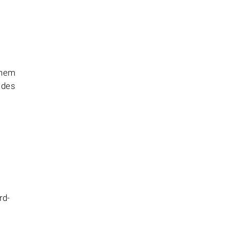
chem
 des
rd-