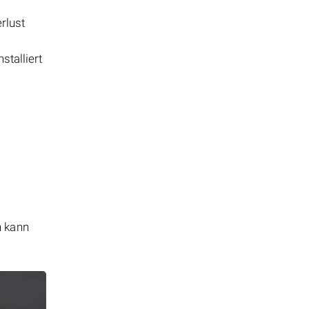
rlust
stalliert
n kann