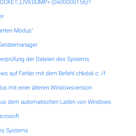
CKET_LIVEDUMP» (0x00000156)?
er
herten Modus"
n Gerätemanager
berprüfung der Dateien des Systems
ws auf Fehler mit dem Befehl chkdsk c: /f
us mit einer älteren Windowsversion
 aus dem automatischen Laden von Windows
icrosoft
des Systems