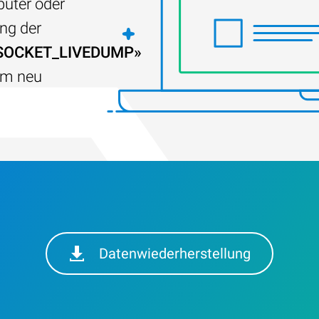
puter oder
ng der
SOCKET_LIVEDUMP»
em neu
Datenwiederherstellung