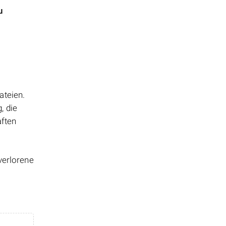
u
ateien.
, die
aften
verlorene