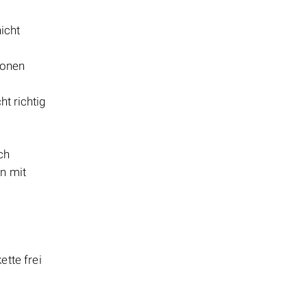
icht
ionen
t richtig
ch
n mit
tte frei