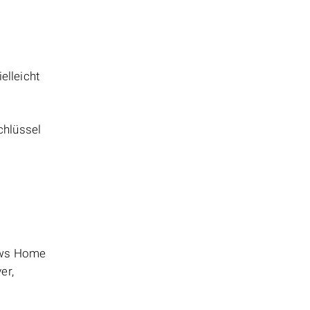
elleicht
chlüssel
ows Home
er,