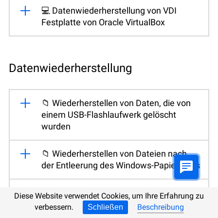
💻 Datenwiederherstellung von VDI
Festplatte von Oracle VirtualBox
Datenwiederherstellung
📁 Wiederherstellen von Daten, die von
einem USB-Flashlaufwerk gelöscht
wurden
📁 Wiederherstellen von Dateien nach
der Entleerung des Windows-Papierkorbs
📁 Wiederherstellung von Dateien, die
Diese Website verwendet Cookies, um Ihre Erfahrung zu
von einer Speicherkarte gelöscht wurden
verbessern.
Beschreibung
Schließen