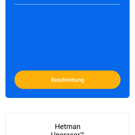
Beschreibung
Hetman
Uneraser™