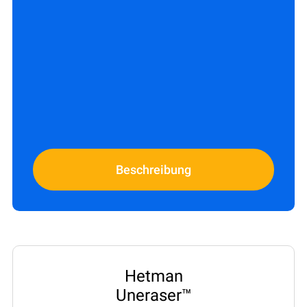
Beschreibung
Hetman
Uneraser™