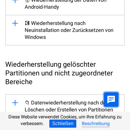
Android-Handy
💽 Wiederherstellung nach
Neuinstallation oder Zurücksetzen von
Windows
Wiederherstellung gelöschter
Partitionen und nicht zugeordneter
Bereiche
📁 Datenwiederherstellung nach dem
Löschen oder Erstellen von Partitionen
Diese Website verwendet Cookies, um Ihre Erfahrung zu
verbessern.
Beschreibung
Schließen
🛠️ Wie kann man eine RAW-Festplatte