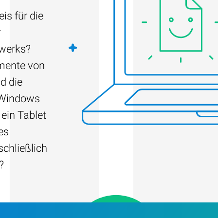
is für die
r
fwerks?
umente von
d die
 Windows
 ein Tablet
es
schließlich
?