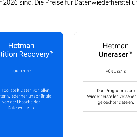
 2026 sind. Die Preise für Datenwiederherstel
Hetman
Hetman
tition Recovery™
Uneraser™
FÜR LIZENZ
FÜR LIZENZ
 Tool stellt Daten von allen
Das Programm zum
ten wieder her, unabhängig
Wiederherstellen versehent
von der Ursache des
gelöschter Dateien.
Datenverlusts.