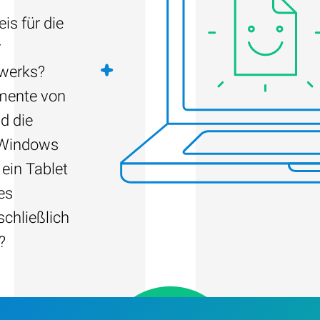
is für die
r
fwerks?
umente von
d die
 Windows
 ein Tablet
es
schließlich
?