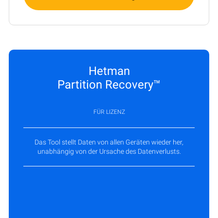
Hetman
Partition Recovery™
FÜR LIZENZ
Das Tool stellt Daten von allen Geräten wieder her,
unabhängig von der Ursache des Datenverlusts.