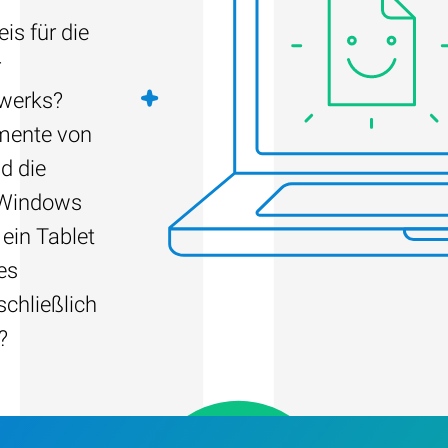
is für die
r
fwerks?
umente von
d die
 Windows
 ein Tablet
es
schließlich
?