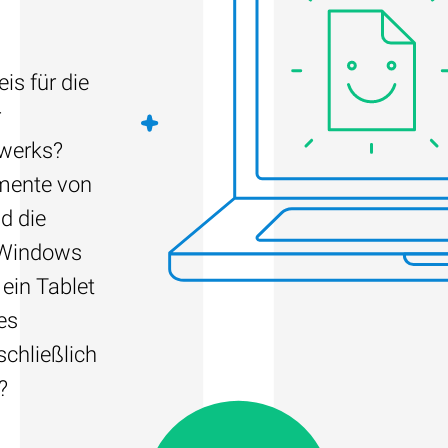
is für die
r
fwerks?
umente von
d die
 Windows
 ein Tablet
es
schließlich
?