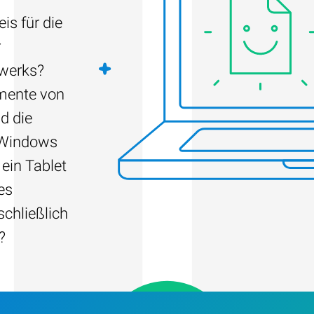
is für die
r
fwerks?
umente von
d die
 Windows
 ein Tablet
es
schließlich
?