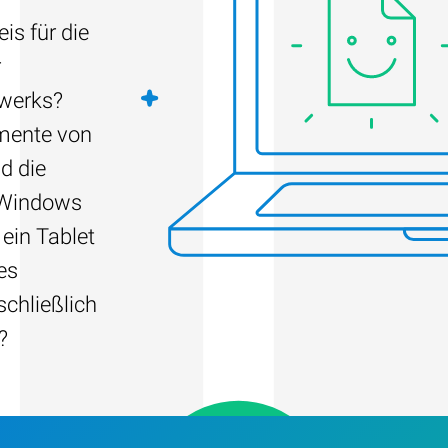
is für die
r
fwerks?
umente von
d die
 Windows
 ein Tablet
es
schließlich
?