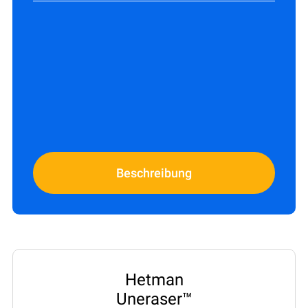
Beschreibung
Hetman
Uneraser™