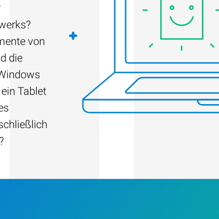
r
fwerks?
umente von
d die
 Windows
 ein Tablet
es
schließlich
?