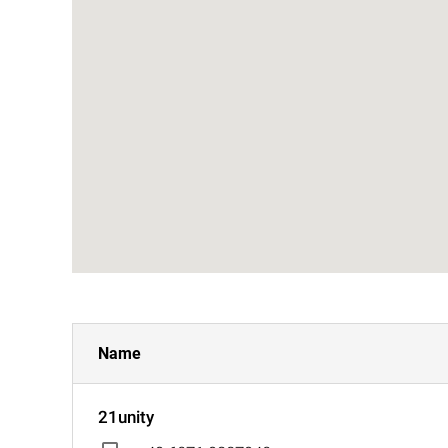
Name
21unity