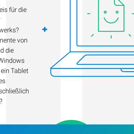
is für die
r
fwerks?
umente von
d die
 Windows
 ein Tablet
es
schließlich
?