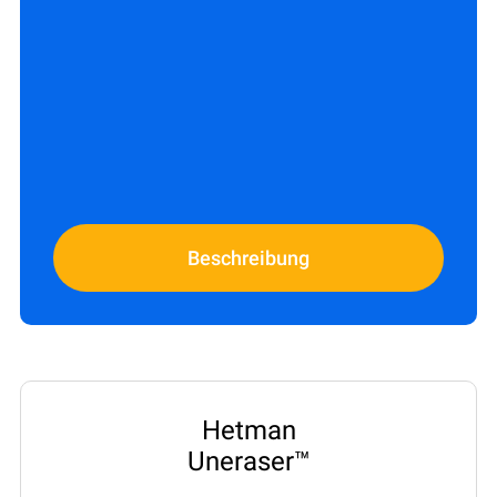
Beschreibung
Hetman
Uneraser™