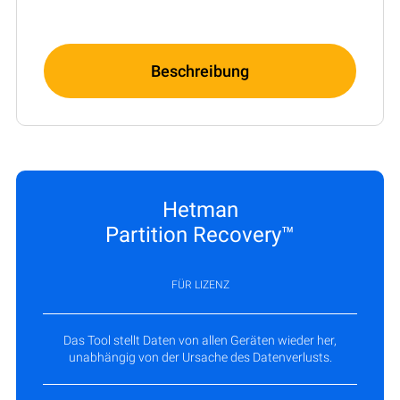
Beschreibung
Hetman
Partition Recovery™
FÜR LIZENZ
Das Tool stellt Daten von allen Geräten wieder her,
unabhängig von der Ursache des Datenverlusts.