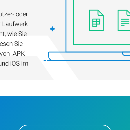
tzer- oder
r Laufwerk
t, wie Sie
Lesen Sie
 von .APK
und iOS im