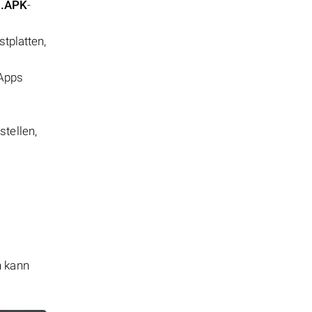
s
.APK
-
tplatten,
 Apps
tellen,
n kann