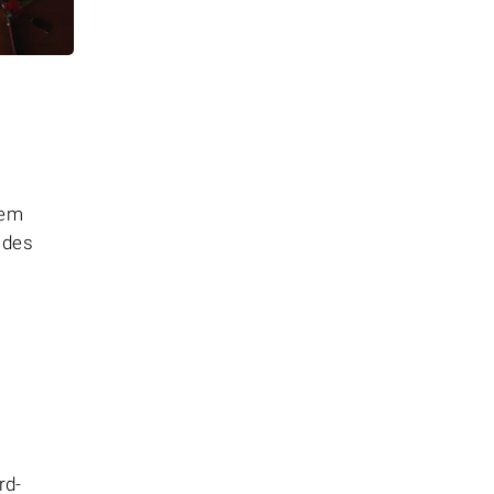
hem
 des
rd-