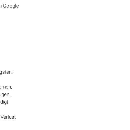
on Google
igsten:
ernen,
ugen.
digt
 Verlust