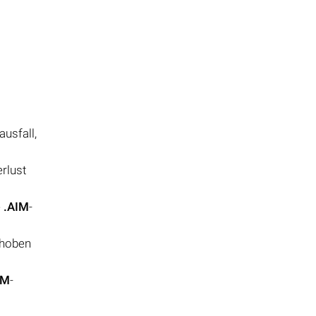
usfall,
rlust
e
.AIM
-
choben
IM
-