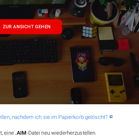
ZUR ANSICHT GEHEN
llen, nachdem ich sie im Papierkorb gelöscht?
t, eine
.AIM
-Datei neu wiederherzustellen.