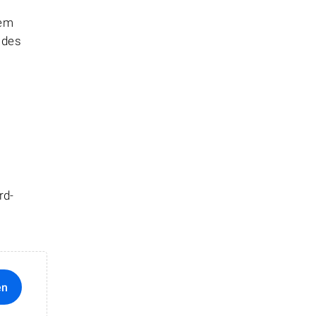
hem
 des
rd-
en