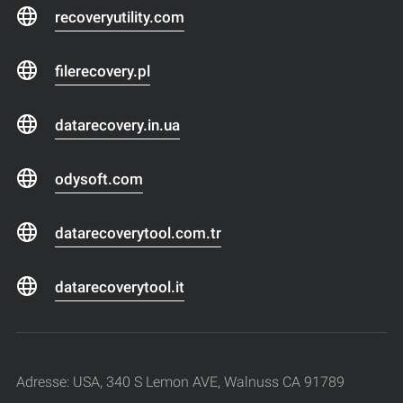
recoveryutility.com
filerecovery.pl
datarecovery.in.ua
odysoft.com
datarecoverytool.com.tr
datarecoverytool.it
Adresse: USA, 340 S Lemon AVE, Walnuss CA 91789