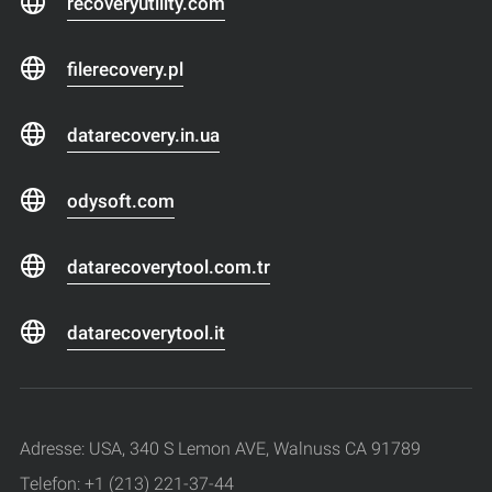
recoveryutility.com
filerecovery.pl
datarecovery.in.ua
odysoft.com
datarecoverytool.com.tr
datarecoverytool.it
Adresse: USA, 340 S Lemon AVE, Walnuss CA 91789
Telefon: +1 (213) 221-37-44